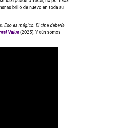
sencial puede ofrecer, no por nada
manas brilló de nuevo en toda su
s. Eso es mágico. El cine debería
ntal Value
(2025). Y aún somos