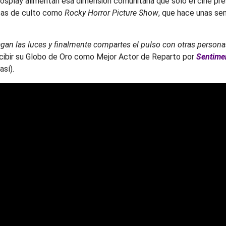
osplay alimentan esa dimensión comunitaria que solo el cine pre
esas de culto como
Rocky Horror Picture Show
, que hace unas se
pagan las luces y finalmente compartes el pulso con otras persona
recibir su Globo de Oro como Mejor Actor de Reparto por
Sentime
sí).