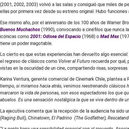
(2001, 2002, 2003) volvió a las salas y consiguió que miles de per
ellas por primera vez desde su estreno original. Hubo funciones
Ese mismo año, por el aniversario de los 100 años de Warner Br
Buenos Muchachos
(1990), convocando a cinéfilos que nunca la
icónicas como
2001: Odisea del Espacio
(1968) o
Mad Max
(197
tiene un poder inagotable.
Lo cierto es que estas experiencias han devuelto algo esencia
el regreso de clásicos como
Volver al Futuro
recuerda por qué, 
vistas en la oscuridad de un cine, compartiendo risas, sorpresa
Karina Ventura, gerente comercial de Cinemark Chile, plantea a
tiempo, si miramos hacia atrás, venimos reestrenando clásicos
marcaron la vida de personas, son esos espectadores los que qui
abuelos. Es una sensación nostálgica la que se vive dentro de un
La ejecutiva comenta que la recepción de la audiencia ha sido un
(Raging Bull), Chinatown, El Padrino (The Godfather), Rescatand
“La gente tiene una sensibilidad especial con el recuerdo. Aso