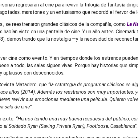
sonas regresaran al cine para revivir la trilogía de fantasía dirig
 agotadas, maratones y un entusiasmo que recordó el fervor de l
os., se reestrenaron grandes clásicos de la compañía, como
La N
s habían visto en una pantalla de cine. Y un año antes, Cinemark
8), demostrando que la nostalgia —y la necesidad de reconectar 
l: ver cine como evento. Y en tiempos donde los estrenos puede
pese a todo, las salas siguen vivas. Porque hay historias que si
s y aplausos con desconocidos.
 Revista Matadero, que
“la estrategia de programar clásicos es 
 hace años (2014). Además los reestrenos son muy importantes, 
eren revivir sus emociones mediante una película. Quieren volver
a sala de cine”.
 éxito:
“Hemos tenido una muy buena respuesta del público, con
o al Soldado Ryan (Saving Private Ryan), Footloose, Casablanca”.
cian películas con recuerdos importantes y eso es algo que valo