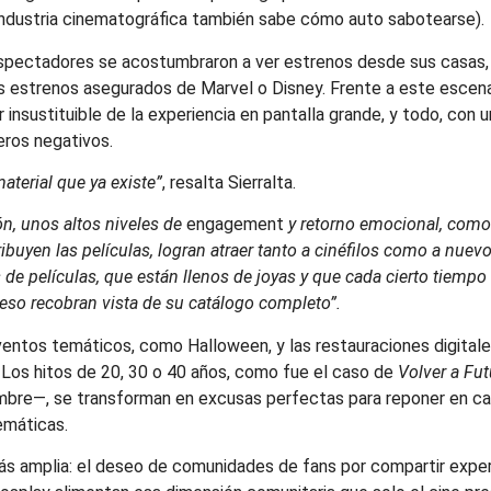
 industria cinematográfica también sabe cómo auto sabotearse).
espectadores se acostumbraron a ver estrenos desde sus casas, y
ertos estrenos asegurados de Marvel o Disney. Frente a este escen
or insustituible de la experiencia en pantalla grande, y todo, con
eros negativos.
terial que ya existe”
, resalta Sierralta.
ón, unos altos niveles de
engagement
y retorno emocional, como
buyen las películas, logran atraer tanto a cinéfilos como a nuev
os de películas, que están llenos de joyas y que cada cierto tiem
 eso recobran vista de su catálogo completo”.
eventos temáticos, como Halloween, y las restauraciones digital
 Los hitos de 20, 30 o 40 años, como fue el caso de
Volver a Fut
embre—, se transforman en excusas perfectas para reponer en ca
emáticas.
s amplia: el deseo de comunidades de fans por compartir exper