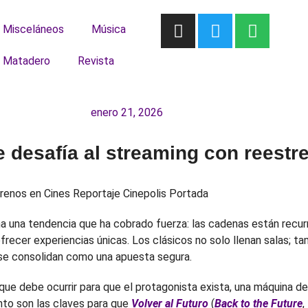
Misceláneos
Música
 Matadero
Revista
enero 21, 2026
e desafía al streaming con reestr
rma una tendencia que ha cobrado fuerza: las cadenas están recur
recer experiencias únicas. Los clásicos no solo llenan salas; tam
y se consolidan como una apuesta segura.
 que debe ocurrir para que el protagonista exista, una máquina d
nto son las claves para que
Volver al Futuro
(
Back to the Future
,