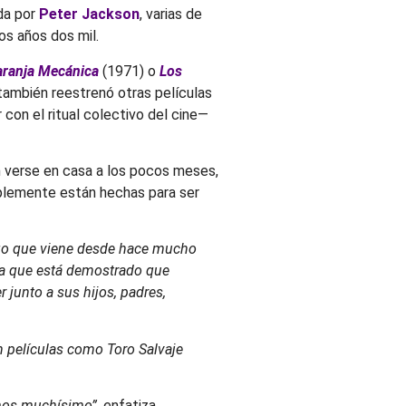
ida por
Peter Jackson
, varias de
os años dos mil.
aranja Mecánica
(1971) o
Los
 también reestrenó otras películas
con el ritual colectivo del cine—
n verse en casa a los pocos meses,
mplemente están hechas para ser
algo que viene desde hace mucho
ya que está demostrado que
 junto a sus hijos, padres,
 películas como Toro Salvaje
ramos muchísimo”
, enfatiza
.