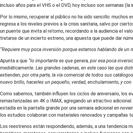
incluso años para el VHS o el DVD, hoy incluso son semanas (la
Por lo mismo, recuperar al público no ha sido sencillo: muchos 
regresa a los niveles previos a la crisis sanitaria, salvo por ci
un puente que invita al retorno, recordando a la audiencia el val
tratarse de un incierto estreno, una apuesta que puede dar núm
“Requiere muy poca inversión porque estamos hablando de un ma
Apunta a que
“lo importante es que genera, por esa poca inversi
mediáticamente. Las grandes cadenas, en este caso las que distri
extienden, por otra parte, la vía comercial de todos sus catálog
nuevo brillo, hacerles un pequeño, verdad, enchulamiento, y con
Como sabemos, también influyen los ciclos de aniversario, los 
remasterizadas en 4K o IMAX, agregando un atractivo adicional.
estadía en la pantalla grande por una semana adicional en novi
los estudios colaboran con materiales renovados y campañas t
Los reestrenos están respondiendo, además, a una tendencia má