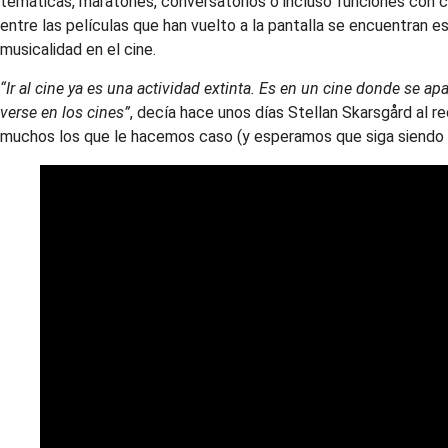
temáticas, maratones, conversatorios o incluso funciones con c
entre las películas que han vuelto a la pantalla se encuentran 
musicalidad en el cine.
“Ir al cine ya es una actividad extinta. Es en un cine donde se a
verse en los cines”
, decía hace unos días Stellan Skarsgård al 
muchos los que le hacemos caso (y esperamos que siga siendo a