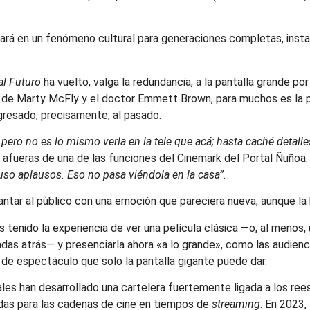
rmará en un fenómeno cultural para generaciones completas, insta
al Futuro
ha vuelto, valga la redundancia, a la pantalla grande por
ura de Marty McFly y el doctor Emmett Brown, para muchos es la 
egresado, precisamente, al pasado.
 pero no es lo mismo verla en la tele que acá; hasta caché detall
s afueras de una de las funciones del Cinemark del Portal Ñuñoa
uso aplausos. Eso no pasa viéndola en la casa”.
cantar al público con una emoción que pareciera nueva, aunque la
os tenido la experiencia de ver una película clásica —o, al meno
cadas atrás— y presenciarla ahora «a lo grande», como las audienc
 de espectáculo que solo la pantalla gigante puede dar.
les han desarrollado una cartelera fuertemente ligada a los ree
vidas para las cadenas de cine en tiempos de
streaming
. En 2023,