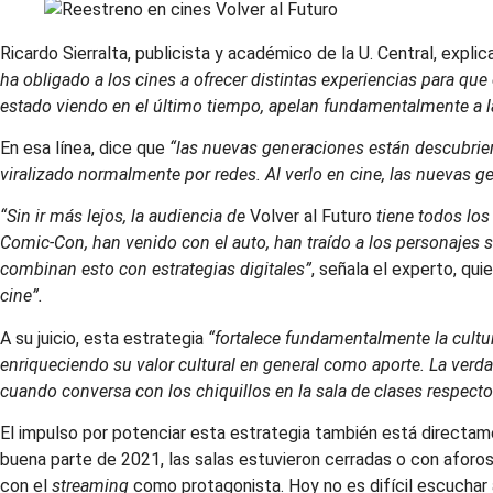
Ricardo Sierralta, publicista y académico de la U. Central, expl
ha obligado a los cines a ofrecer distintas experiencias para q
estado viendo en el último tiempo, apelan fundamentalmente a la n
En esa línea, dice que
“las nuevas generaciones están descubrie
viralizado normalmente por redes. Al verlo en cine, las nuevas g
“Sin ir más lejos, la audiencia de
Volver al Futuro
tiene todos lo
Comic-Con, han venido con el auto, han traído a los personajes s
combinan esto con estrategias digitales”
, señala el experto, qu
cine”.
A su juicio, esta estrategia
“fortalece fundamentalmente la cultura
enriqueciendo su valor cultural en general como aporte. La ver
cuando conversa con los chiquillos en la sala de clases respecto
El impulso por potenciar esta estrategia también está directam
buena parte de 2021, las salas estuvieron cerradas o con aforo
con el
streaming
como protagonista. Hoy no es difícil escuchar a