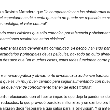
ica a Revista Matadero que
“la competencia con las plataformas d
ue el espectador se dé cuenta que esto no puede ser replicado en
ostalgia, el valor cultural”.
ndo estos clásicos que sólo conocían por referencia y obviamen
eneraciones revalorizan estos clásicos”.
s elementos para generar esta comunidad. De hecho, han sido par
ecundarios y principales de las películas, hay todo un culto alre
ien destaca que
“en muchos casos, estas redes funcionan como pue
 cinematográfica y obviamente diversifica la audiencia tradiciona
dad que es un muy buen camino para seguir alimentando con nuev
 de qué nivel de conocimiento tienen de estos títulos”.
ente relacionado con el fuerte impacto que dejó la pandemia de
s reducidos, lo que provocó pérdidas millonarias y un cambio pr
 alguien decir “esperaré a que salga para la televisión”. Y si an