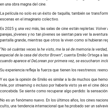
en una obra magna del cine.
La película no solo es un éxito de taquilla; también se transfo
escenas en el imaginario colectivo.
Es 2025 y, una vez más, las salas de cine están repletas:
Volver 
parejas, jóvenes y no tan jóvenes se sientan para ver la avent
pantalla grande, mientras que otros la viven como si hubieran r
“No sé cuántas veces la he visto, me la sé de memoria la verdad,
especial de la casa del doctor Brown”
, cuenta Emilio Ortega a la
cuando aparece el DeLorean por primera vez, se escucharon incl
Su experiencia refleja la fuerza que tienen los reestrenos: reen
Y es que la opinión de Emilio es similar a la de muchos que hem
tele, por
streaming
o incluso por haberla visto ya en el cine dé
concebida. Se siente como recuperar algo perdido: la sensación
No es un fenómeno nuevo. En los últimos años, los cines naciona
culto, una tendencia internacional que ha probado ser un salva