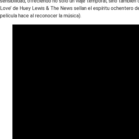
sensibilidad, ofreciendo no solo un viaje temporal, sino también c
Love’ de Huey Lewis & The News sellan el espíritu ochentero de
película hace al reconocer la música).