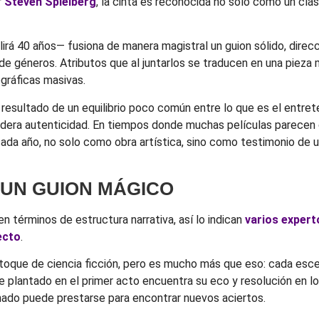
r
Steven Spielberg
, la cinta es reconocida no sólo como un clá
rá 40 años— fusiona de manera magistral un guion sólido, direcc
géneros. Atributos que al juntarlos se traducen en una pieza ma
ográficas masivas.
l resultado de un equilibrio poco común entre lo que es el entre
rdadera autenticidad. En tiempos donde muchas películas parecen
ada año, no solo como obra artística, sino como testimonio de u
UN GUION MÁGICO
n términos de estructura narrativa, así lo indican
varios expert
ecto
.
toque de ciencia ficción, pero es mucho más que eso: cada esce
 plantado en el primer acto encuentra su eco y resolución en los
ado puede prestarse para encontrar nuevos aciertos.