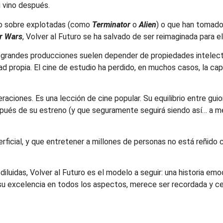
g vino después.
ido sobre explotadas (como
Terminator
o
Alien
) o que han tomad
r Wars
, Volver al Futuro se ha salvado de ser reimaginada para el
Las grandes producciones suelen depender de propiedades intelec
dad propia. El cine de estudio ha perdido, en muchos casos, la ca
raciones. Es una lección de cine popular. Su equilibrio entre guio
spués de su estreno (y que seguramente seguirá siendo así… a me
rficial, y que entretener a millones de personas no está reñido c
 diluidas, Volver al Futuro es el modelo a seguir: una historia 
su excelencia en todos los aspectos, merece ser recordada y c