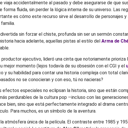
ue viaja accidentalmente al pasado y debe asegurarse de que s
orma fluida, sin perder la lógica interna de su universo. Las reg
ortante es cómo este recurso sirve al desarrollo de personajes y
familia.
vertida sin forzar el chiste, profunda sin ser un sermón constante
toria hacia adelante, aquellas pistas al estilo del
Arma de Ché
sable.
ductor ejecutivo, lideró una cinta que notoriamente prioriza la c
su mejor momento (lejos todavía de su obsesión con el CGI y el
o y su habilidad para contar una historia compleja con total clar
epasados no se conocieran y con eso, tú no nacieras?
 efectos especiales no eclipsan la historia, sino que están comp
más perdurables de la cultura pop —incluso con las generacione
uce bien, sino que está perfectamente integrado al drama central
ículo. Para muchos, es un símbolo de la aventura.
 la atmósfera única de la película. El contraste entre 1985 y 19