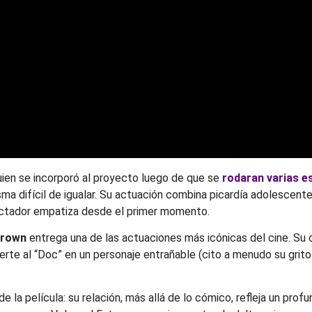
quien se incorporó al proyecto luego de que se
rodaran varias e
ma difícil de igualar. Su actuación combina picardía adolescente
pectador empatiza desde el primer momento.
Brown
entrega una de las actuaciones más icónicas del cine. Su
ierte al “Doc” en un personaje entrañable (cito a menudo su gri
 la película: su relación, más allá de lo cómico, refleja un profu