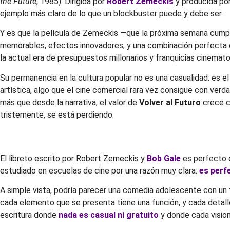
the Future
, 1985). Dirigida por
Robert Zemeckis
y producida po
ejemplo más claro de lo que un blockbuster puede y debe ser.
Y es que la película de Zemeckis —que la próxima semana cumpli
memorables, efectos innovadores, y una combinación perfecta de 
la actual era de presupuestos millonarios y franquicias cinemat
Su permanencia en la cultura popular no es una casualidad: es e
artística, algo que el cine comercial rara vez consigue con ve
más que desde la narrativa, el valor de
Volver al Futuro
crece c
tristemente, se está perdiendo.
El libreto escrito por Robert Zemeckis y
Bob Gale
es perfecto e
estudiado en escuelas de cine por una razón muy clara:
es perf
A simple vista, podría parecer una comedia adolescente con un 
cada elemento que se presenta tiene una función, y cada detalle
escritura donde
nada es casual ni gratuito
y donde cada vision