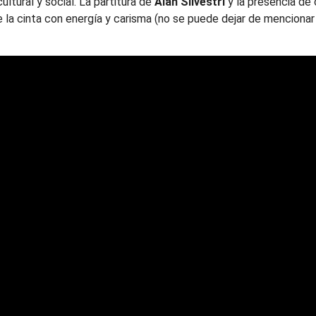
ultural y social. La partitura de
Alan Silvestri
y la presencia de
 la cinta con energía y carisma (no se puede dejar de menciona