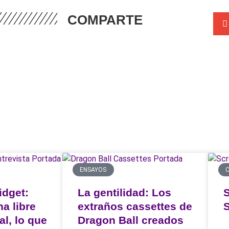
COMPARTE
ENSAYOS
C
idget:
La gentilidad: Los
a libre
extraños cassettes de
S
al, lo que
Dragon Ball creados