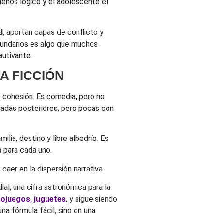
menos lógico y el adolescente el
d
, aportan capas de conflicto y
secundarios es algo que muchos
autivante.
A FICCIÓN
r cohesión. Es comedia, pero no
écadas posteriores, pero pocas con
ia, destino y libre albedrío. Es
a para cada uno.
aer en la dispersión narrativa.
al, una cifra astronómica para la
eojuegos, juguetes
, y sigue siendo
a fórmula fácil, sino en una