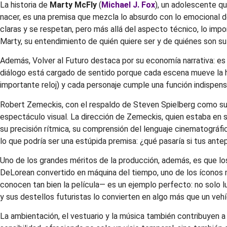
La historia de
Marty McFly
(
Michael J. Fox
), un adolescente q
nacer, es una premisa que mezcla lo absurdo con lo emocional de f
claras y se respetan, pero más allá del aspecto técnico, lo imp
Marty, su entendimiento de quién quiere ser y de quiénes son su 
Además, Volver al Futuro destaca por su economía narrativa: es di
diálogo está cargado de sentido porque cada escena mueve la his
importante reloj) y cada personaje cumple una función indispen
Robert Zemeckis, con el respaldo de Steven Spielberg como su pro
espectáculo visual. La dirección de Zemeckis, quien estaba en 
su precisión rítmica, su comprensión del lenguaje cinematográfic
lo que podría ser una estúpida premisa: ¿qué pasaría si tus ant
Uno de los grandes méritos de la producción, además, es que los
DeLorean convertido en máquina del tiempo, uno de los íconos 
conocen tan bien la película— es un ejemplo perfecto: no solo l
y sus destellos futuristas lo convierten en algo más que un veh
La ambientación, el vestuario y la música también contribuyen a