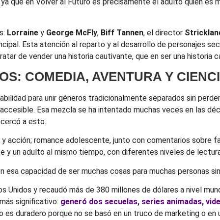
 ya que en Volver al Futuro es precisamente el adulto quien es 
s:
Lorraine
y
George McFly
,
Biff Tannen
, el director
Stricklan
rincipal. Esta atención al reparto y al desarrollo de personajes 
tar de vender una historia cautivante, que en ser una historia c
OS: COMEDIA, AVENTURA Y CIENCI
abilidad para unir géneros tradicionalmente separados sin perde
o inaccesible. Esa mezcla se ha intentado muchas veces en las d
acercó a esto.
y acción; romance adolescente, junto con comentarios sobre famil
te y un adulto al mismo tiempo, con diferentes niveles de lectur
en esa capacidad de ser muchas cosas para muchas personas sin c
os Unidos y recaudó más de 380 millones de dólares a nivel mundi
más significativo:
generó dos secuelas, series animadas, vid
o es duradero porque no se basó en un truco de marketing o en un